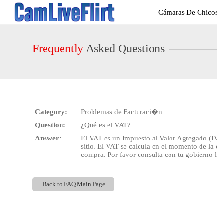
Live
Cámaras De Chicos
Cams
User
status
Frequently
Asked Questions
Category:
Problemas de Facturaci�n
Question:
¿Qué es el VAT?
Answer:
El VAT es un Impuesto al Valor Agregado (IV
sitio. El VAT se calcula en el momento de la 
compra. Por favor consulta con tu gobierno l
Back to FAQ Main Page