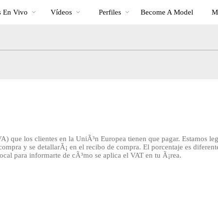
Videos
bio
Spec
 En Vivo
Vídeos
Perfiles
Become A Model
M
populares
A) que los clientes en la UniÃ³n Europea tienen que pagar. Estamos leg
compra y se detallarÃ¡ en el recibo de compra. El porcentaje es diferent
ocal para informarte de cÃ³mo se aplica el VAT en tu Ã¡rea.
LIMITED TIME OFFER!