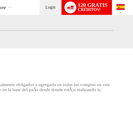
ial
Language
120 GRATIS
switch
ore
Login
CRÉDITOS!
almente obligados a agregarlo en todas las compras en este
e en la base del paÃ­s desde donde estÃ¡s realizando la