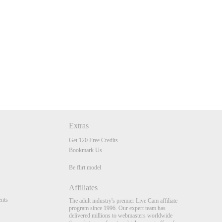
Extras
Get 120 Free Credits
Bookmark Us
Be flirt model
Affiliates
nts
The adult industry's premier Live Cam affiliate
program since 1996. Our expert team has
delivered millions to webmasters worldwide